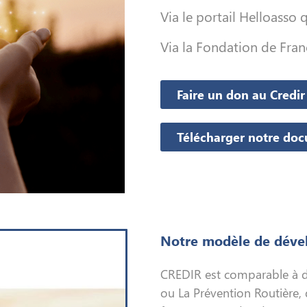
Via le portail Helloasso
Via la Fondation de Fran
Faire un don au Credir
Télécharger notre doc
Notre modèle de dév
CREDIR est comparable à d
ou La Prévention Routière, 