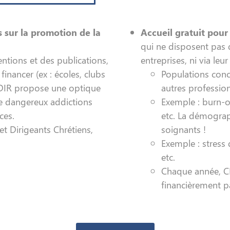
s sur la promotion de la
Accueil gratuit pour
qui ne disposent pas d
ventions et des publications,
entreprises, ni via le
inancer (ex : écoles, clubs
Populations conce
REDIR propose une optique
autres profession
cle dangereux addictions
Exemple : burn-ou
ces.
etc. La démograp
et Dirigeants Chrétiens,
soignants !
Exemple : stress
etc.
Chaque année, CR
financièrement p