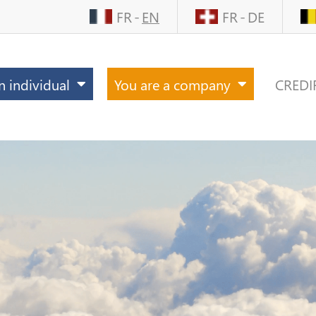
FR
EN
FR
DE
n individual
You are a company
CREDI