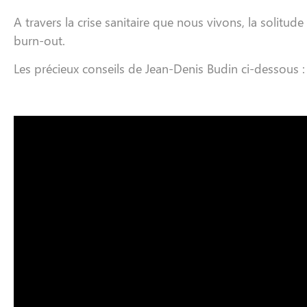
A travers la crise sanitaire que nous vivons, la solit
burn-out.
Les précieux conseils de Jean-Denis Budin ci-dessous :