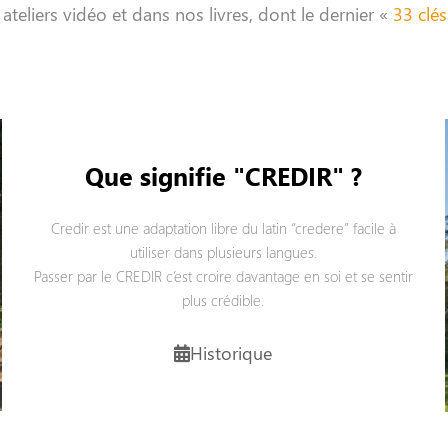
ateliers vidéo et dans nos livres, dont le dernier «
33 clé
Que signifie "CREDIR" ?
Credir est une adaptation libre du latin “credere” facile à
utiliser dans plusieurs langues.
Passer par le CREDIR c’est croire davantage en soi et se sentir
plus crédible.
Historique