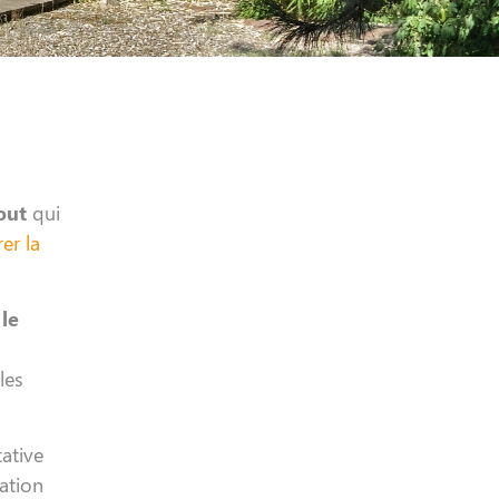
out
qui
er la
 le
les
ative
vation