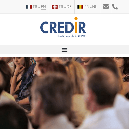
FR
EN
FR
DE
FR
NL