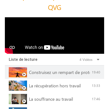
QVG
Liste de lecture
4 Vidéos
Construisez un rempart de protection (Ate
19:40
La récupération hors travail
13:33
La souffrance au travail
17:46