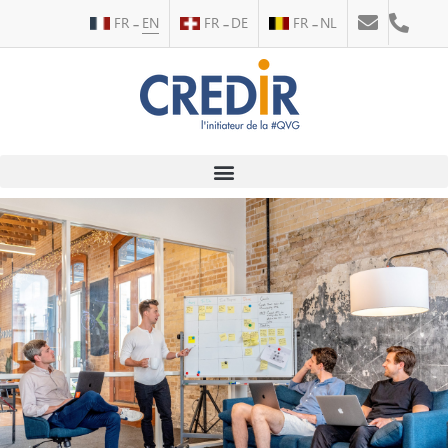
FR
EN
FR
DE
FR
NL