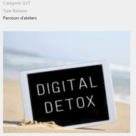
Catégorie
QVT
Type
Basique
Parcours d'ateliers