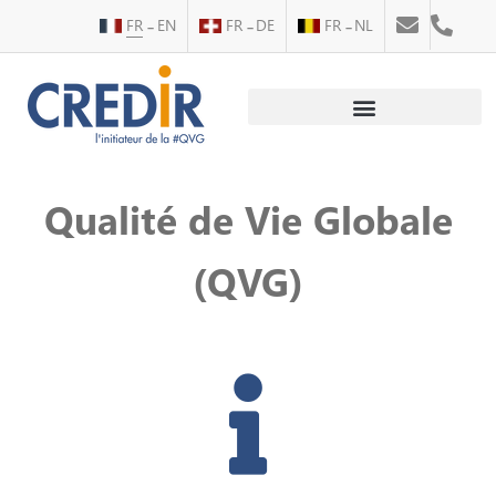
FR
EN
FR
DE
FR
NL
Au service des personnes
Au service des entreprises
Qualité de Vie Globale
(QVG)