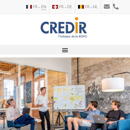
FR
EN
FR
DE
FR
NL