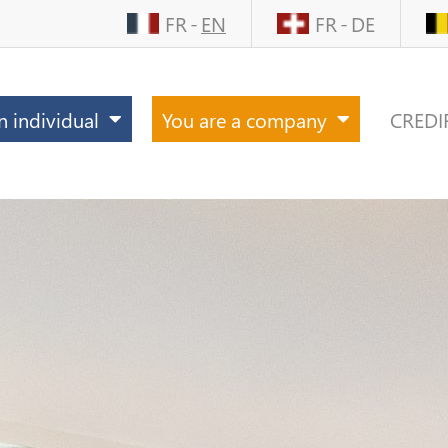
FR
EN
FR
DE
n individual
You are a company
CREDI