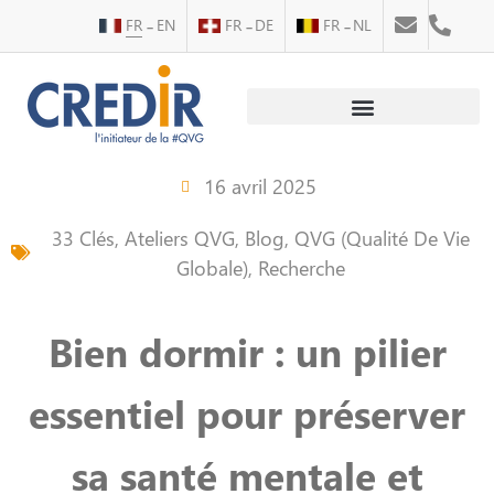
FR
EN
FR
DE
FR
NL
Au service des personnes
Au service des entreprises
16 avril 2025
33 Clés
,
Ateliers QVG
,
Blog
,
QVG (Qualité De Vie
Globale)
,
Recherche
Bien dormir : un pilier
essentiel pour préserver
sa santé mentale et