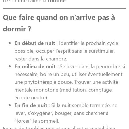
Le sommeil aime la
routine
.
Que faire quand on n’arrive pas à
dormir ?
En début de nuit
: Identifier le prochain cycle
possible, occuper l’esprit sans le surstimuler,
rester dans la chambre.
En milieu de nuit
: Se lever dans la pénombre si
nécessaire, boire un peu, utiliser éventuellement
une phytothérapie douce. Trouver une activité
mentale monotone (méditation, comptage,
écoute neutre).
En fin de nuit
: Si la nuit semble terminée, se
lever, s’oxygéner, bouger, sans chercher à
“forcer” le sommeil.
En cas de troubles persistants, il est essentiel d’en