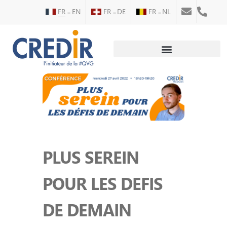
FR
EN
FR
DE
FR
NL
Au service des personnes
Au service des entreprises
PLUS SEREIN
POUR LES DEFIS
DE DEMAIN