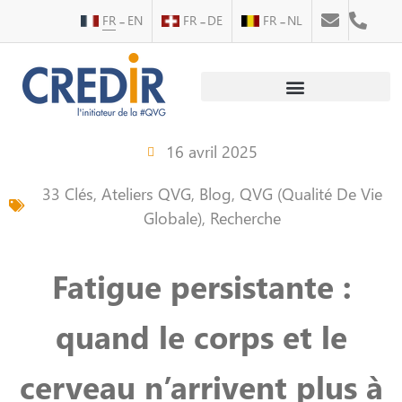
FR
EN
FR
DE
FR
NL
Au service des personnes
Au service des entreprises
16 avril 2025
33 Clés
,
Ateliers QVG
,
Blog
,
QVG (Qualité De Vie
Globale)
,
Recherche
Fatigue persistante :
quand le corps et le
cerveau n’arrivent plus à