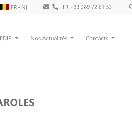
FR
NL
FR +33 389 72 61 53
REDIR
Nos Actualités
Contacts
AROLES