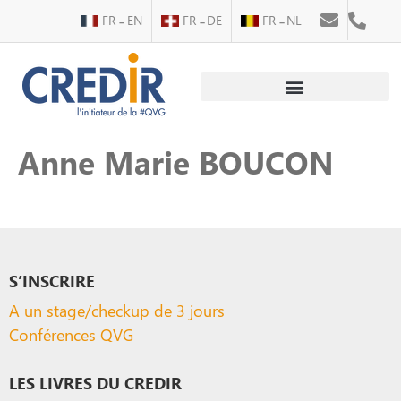
FR
EN
FR
DE
FR
NL
Au service des personnes
Au service des entreprises
Anne Marie BOUCON
S’INSCRIRE
A un stage/checkup de 3 jours
Conférences QVG
LES LIVRES DU CREDIR