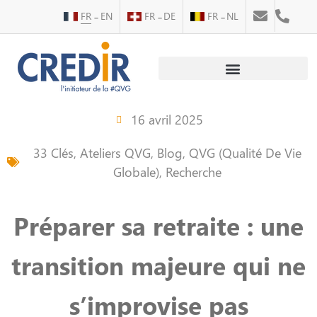
FR
EN
FR
DE
FR
NL
Au service des personnes
Au service des entreprises
16 avril 2025
33 Clés
,
Ateliers QVG
,
Blog
,
QVG (Qualité De Vie
Globale)
,
Recherche
Préparer sa retraite : une
transition majeure qui ne
s’improvise pas