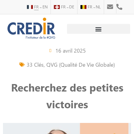
FR
EN
FR
DE
FR
NL
Au service des personnes
Au service des entreprises
16 avril 2025
33 Clés
,
QVG (Qualité De Vie Globale)
Recherchez des petites
victoires