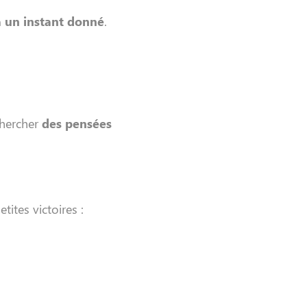
 à un instant donné
.
chercher
des pensées
ites victoires :