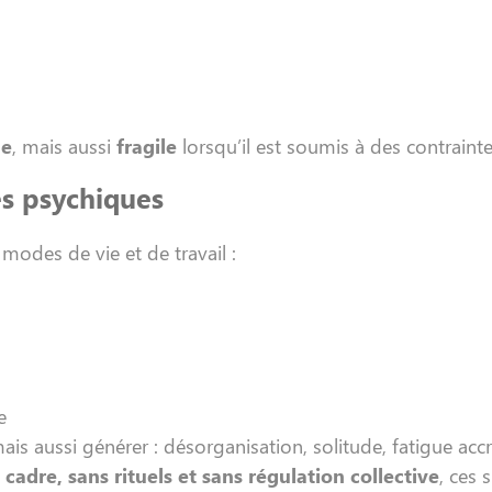
le
, mais aussi
fragile
lorsqu’il est soumis à des contraint
es psychiques
odes de vie et de travail :
e
ais aussi générer : désorganisation, solitude, fatigue accru
 cadre, sans rituels et sans régulation collective
, ces 