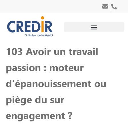
Au service des personnes
Au service des entreprises
103 Avoir un travail
passion : moteur
d’épanouissement ou
piège du sur
engagement ?