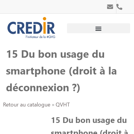
Au service des personnes
Au service des entreprises
15 Du bon usage du
smartphone (droit à la
déconnexion ?)
Retour au catalogue
QVHT
15 Du bon usage du
smartphone (droit à