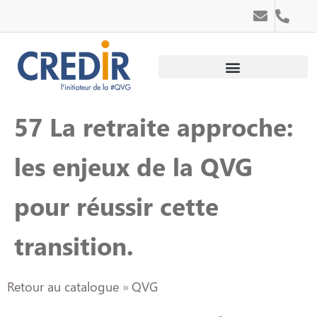
Au service des personnes
Au service des entreprises
57 La retraite approche:
les enjeux de la QVG
pour réussir cette
transition.
Retour au catalogue
QVG