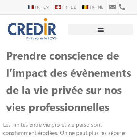
FR
EN
FR
DE
FR
NL
Au service des personnes
Au service des entreprises
Prendre conscience de
l’impact des évènements
de la vie privée sur nos
vies professionnelles
Les limites entre vie pro et vie perso sont
constamment érodées. On ne peut plus les séparer