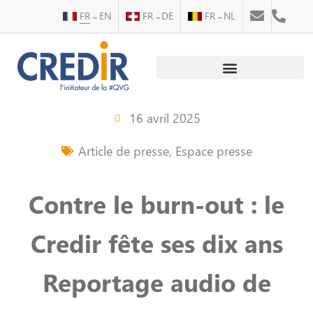
FR
EN
FR
DE
FR
NL
Au service des personnes
Au service des entreprises
16 avril 2025
Article de presse
,
Espace presse
Contre le burn-out : le
Credir fête ses dix ans
Reportage audio de